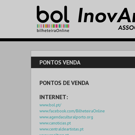
PONTOS VENDA
PONTOS DE VENDA
INTERNET:
www.bol.pt/
www.facebook.com/BilheteiraOnline
www.agendaculturalporto.org
www.canoticias.pt
www.centraldeartistas.pt