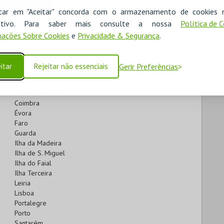
Lisboa
icar em "Aceitar" concorda com o armazenamento de cookies 
Porto
ositivo. Para saber mais consulte a nossa
Política de 
ações Sobre Cookies
e
Privacidade & Segurança
.
Aveiro
Beja
itar
Rejeitar não essenciais
Gerir Preferências
Braga
Bragança
Castelo Branco
Coimbra
Évora
Faro
Guarda
Ilha da Madeira
Ilha de S. Miguel
Ilha do Faial
Ilha Terceira
Leiria
Lisboa
Portalegre
Porto
Santarém