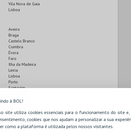
Vila Nova de Gaia
Lisboa
Aveiro
Braga
Castelo Branco
Coimbra
Évora
Faro
Ilha da Madeira
Leiria
Lisboa
Porto
Santarém
Setúbal
Viana do Castelo
indo à BOL!
Vila Real
Viseu
o site utiliza cookies essenciais para o funcionamento do site e
nsentimento, cookies que nos ajudam a personalizar a sua experiên
er como a plataforma é utilizada pelos nossos visitantes.
Braga