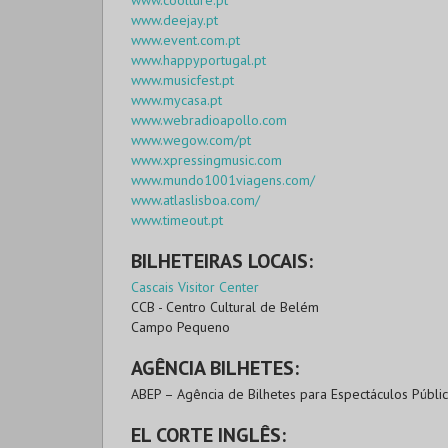
www.coolture.pt
www.deejay.pt
www.event.com.pt
www.happyportugal.pt
www.musicfest.pt
www.mycasa.pt
www.webradioapollo.com
www.wegow.com/pt
www.xpressingmusic.com
www.mundo1001viagens.com/
www.atlaslisboa.com/
www.timeout.pt
BILHETEIRAS LOCAIS:
Cascais Visitor Center
CCB - Centro Cultural de Belém
Campo Pequeno
AGÊNCIA BILHETES:
ABEP – Agência de Bilhetes para Espectáculos Públi
EL CORTE INGLÊS: