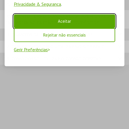
NO SITE BOL?
Privacidade & Segurança
.
20. QUANTO TEMPO DEMORA A DEBITAREM O VALOR
Aceitar
DA COMPRA NO CARTÃO DE CRÉDITO/DÉBITO?
21. QUANTOS BILHETES POSSO COMPRAR?
Rejeitar não essenciais
22. QUE BROWSER DEVO UTILIZAR NO SITE BOL?
Gerir Preferências
23. COMO POSSO UTILIZAR O CÓDIGO OFERTA?