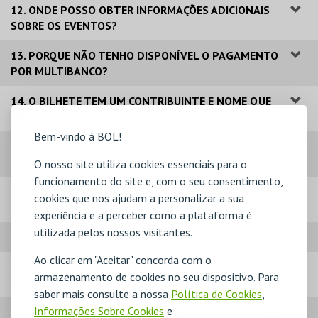
12. ONDE POSSO OBTER INFORMAÇÕES ADICIONAIS
SOBRE OS EVENTOS?
13. PORQUE NÃO TENHO DISPONÍVEL O PAGAMENTO
POR MULTIBANCO?
14. O BILHETE TEM UM CONTRIBUINTE E NOME QUE
NÃO O MEU.
Bem-vindo à BOL!
15. POSSO COMPRAR BILHETES NO PRÓPRIO DIA DO
EVENTO?
O nosso site utiliza cookies essenciais para o
funcionamento do site e, com o seu consentimento,
16. POSSO COMPRAR BILHETES PARA VÁRIOS
cookies que nos ajudam a personalizar a sua
EVENTOS?
experiência e a perceber como a plataforma é
utilizada pelos nossos visitantes.
17. POSSO DAR OS MEUS BILHETES A OUTRA PESSOA?
Ao clicar em "Aceitar" concorda com o
18. POSSO IMPRIMIR OS BILHETES A PRETO E
armazenamento de cookies no seu dispositivo. Para
BRANCO?
saber mais consulte a nossa
Política de Cookies
,
Informações Sobre Cookies
e
19. QUAIS OS MODOS DE PAGAMENTOS DISPONÍVEIS